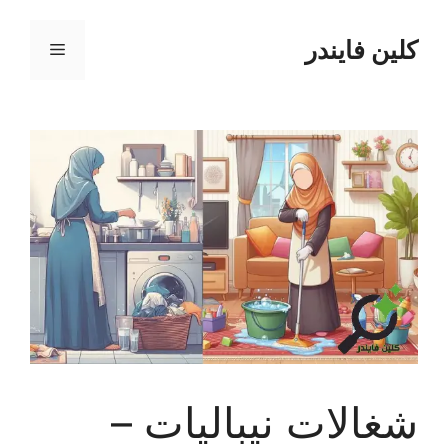
نتقل
لى
كلين فايندر
القائمة
لمحتوى
شغالات نيباليات –