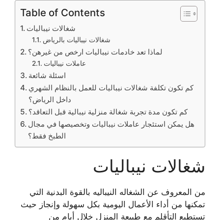
Table of Contents
شغالات نيباليات
شغالات نيباليات بالرياض
لماذا تعد خادمات نيباليات ارخص من غيرهن؟
عاملات نيباليات
اسئلة شائعة
كم تكون تكلفة شغالات نيباليات للعمل بالنظام الشهري
داخل الرياض؟
كم تكون مدة تجربة شغالة منزلية نيبالية قبل التعاقد؟
هل يمكن استئجار عاملات نيباليات وتخصيصها في مجال
الطبخ فقط؟
شغالات نيباليات
من المعروف عن الشغاله النيباليه بالقوة البدنية التي
تمكنها من أداء الأعمال اليومية بكل سهولة وإنجاز حيث
تستطيع التأقلم مع طبيعة المنزل خلال أيام من